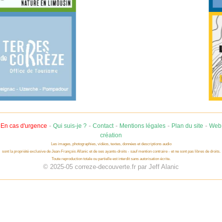
-
-
-
-
-
En cas d'urgence
Qui suis-je ?
Contact
Mentions légales
Plan du site
Web
création
Les images, photographies, vidéos, textes, données et descriptions audio
sont la propriété exclusive de Jean-François Allanic et de ses ayants-droits - sauf mention contraire - et ne sont pas libres de droits.
Toute reproduction totale ou partielle est interdit sans autorisation écrite.
© 2025-05 correze-decouverte.fr par Jeff Alanic