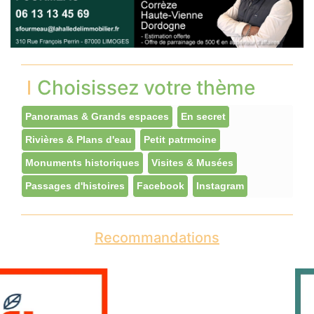
Choisissez votre thème
Panoramas & Grands espaces
En secret
Rivières & Plans d'eau
Petit patrmoine
Monuments historiques
Visites & Musées
Passages d'histoires
Facebook
Instagram
Recommandations