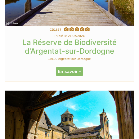
CD1667 -
Publié le 21/05/2024
La Réserve de Biodiversité
d'Argentat-sur-Dordogne
19400 Argentat-sur-Dordogne
En savoir +