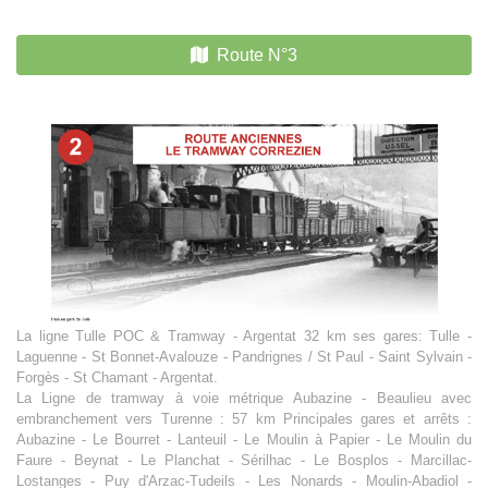
Route N°3
La ligne Tulle POC & Tramway - Argentat 32 km ses gares: Tulle -
Laguenne - St Bonnet-Avalouze - Pandrignes / St Paul - Saint Sylvain -
Forgès - St Chamant - Argentat.
La Ligne de tramway à voie métrique Aubazine - Beaulieu avec
embranchement vers Turenne : 57 km Principales gares et arrêts :
Aubazine - Le Bourret - Lanteuil - Le Moulin à Papier - Le Moulin du
Faure - Beynat - Le Planchat - Sérilhac - Le Bosplos - Marcillac-
Lostanges - Puy d'Arzac-Tudeils - Les Nonards - Moulin-Abadiol -