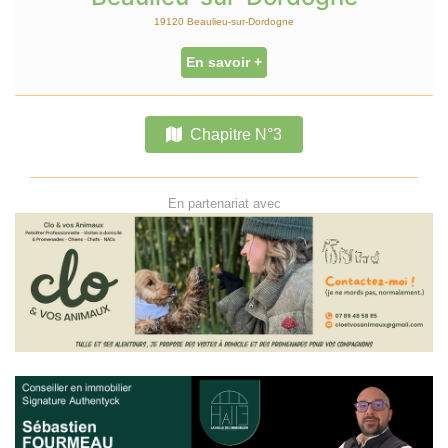
19120 Beaulieu-sur-Dordogne
En savoir +
Chapitre N°3
En partenariat avec