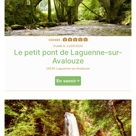
CD1665 -
Publié le 21/05/2024
Le petit pont de Laguenne-sur-
Avalouze
19150 Laguenne-sur-Avalouze
En savoir +