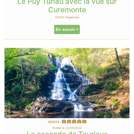
Le Puy Turlau avec la vue sur
Curemonte
19120 Végennes
En savoir +
CD1673 -
Publié le 21/05/2024