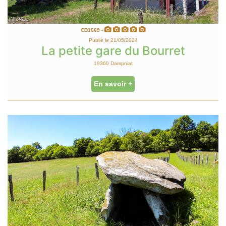
CD1669 -
Publié le 21/05/2024
La petite gare du Bourret
19360 Dampniat
En savoir +