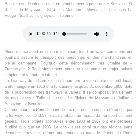
Beaulieu sur Dordogne avec embranchement à partir de Le Bosplos : St
Bazille de Meyssac - St Julien Maumon - Meyssac - Collonges La
Rouge -Noailhac - Ligneyrac – Turenne.
Mode de transport urbain par définition, les Tramways corréziens ont
pourtant assuré le transport des personnes et des marchandises en
pleine campagne. Pourquoi cette dénomination très urbaine de «
Tramway » ? Tout simplement parce qu’une partie du trajet suivait
simplement la route existante.
Le Tramway de la Corrèze, un réseau ferré à voie étroite d’intérêt local,
a été inauguré en 1913 et a fonctionné jusqu’au 31 décembre 1959, date
de la suppression des tramways à vapeur. Il se composait initialement
de trois lignes : Tulle -> Ussel - La Rivière de Mansac –> Juillac -
Aubazine –> Beaulieu.
Comme pour le « Paris Orléans-Corrèze », ces lignes ont été créées par
la loi Freycinet de 1897, visant à établir un réseau de transport d’intérêt
général. Trois projets approuvés entre 1903 et 1907 ont été déclarés
d’utilité publique en 1908. Le choix s’est porté sur des régions sans
desserte ferroviaire, offrant une connexion avec le réseau du Paris