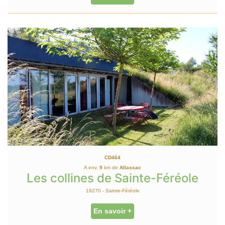
CD464
A env.
9
km de
Allassac
Les collines de Sainte-Féréole
19270 - Sainte-Féréole
En savoir +