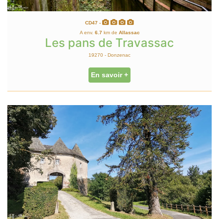
CD47 -
A env.
6.7
km de
Allassac
Les pans de Travassac
19270 - Donzenac
En savoir +