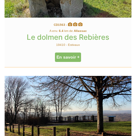
CD1563 -
A env.
6.4
km de
Allassac
Le dolmen des Rebières
19410 - Estivaux
En savoir +