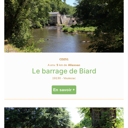
CD251
A env.
5
km de
Allassac
Le barrage de Biard
19130 - Voutezac
En savoir +