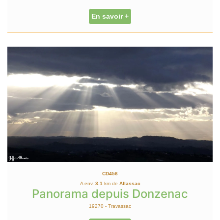
En savoir +
CD456
A env.
3.1
km de
Allassac
Panorama depuis Donzenac
19270 - Travassac