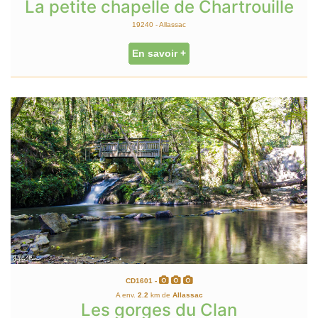
La petite chapelle de Chartrouille
19240 - Allassac
En savoir +
CD1601 -
A env.
2.2
km de
Allassac
Les gorges du Clan