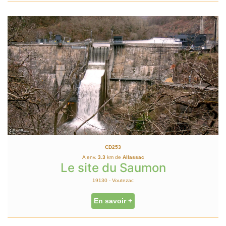
CD253
A env.
3.3
km de
Allassac
Le site du Saumon
19130 - Voutezac
En savoir +