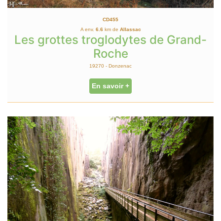
CD455
A env.
6.6
km de
Allassac
Les grottes troglodytes de Grand-
Roche
19270 - Donzenac
En savoir +