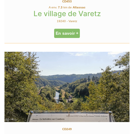
CD453
A env.
7.3
km de
Allassac
Le village de Varetz
19240 - Varetz
En savoir +
CD249