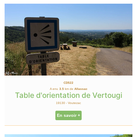
CD522
A env.
3.5
km de
Allassac
Table d'orientation de Vertougi
19130 - Voutezac
En savoir +