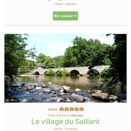
19240 - Allassac
En savoir +
CD254 -
A env.
2.5
km de
Allassac
Le village du Saillant
19130 - Voutezac