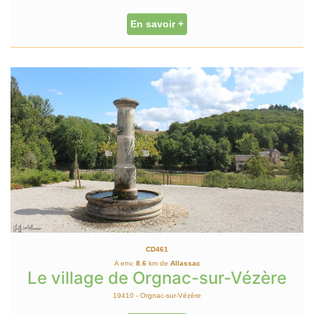
En savoir +
CD461
A env.
8.6
km de
Allassac
Le village de Orgnac-sur-Vézère
19410 - Orgnac-sur-Vézère