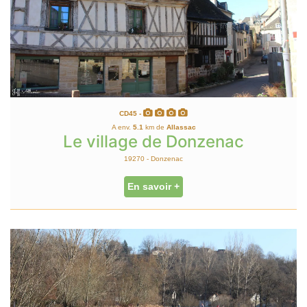
CD45 -
A env.
5.1
km de
Allassac
Le village de Donzenac
19270 - Donzenac
En savoir +