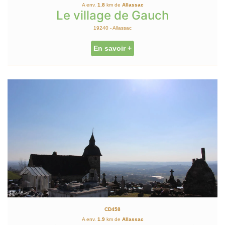
A env.
1.8
km de
Allassac
Le village de Gauch
19240 - Allassac
En savoir +
CD458
A env.
1.9
km de
Allassac