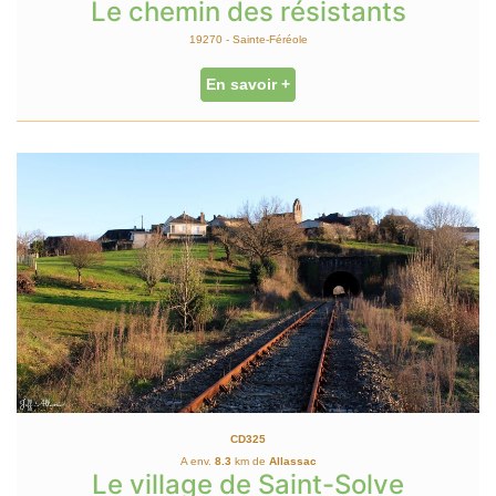
Le chemin des résistants
19270 - Sainte-Féréole
En savoir +
CD325
A env.
8.3
km de
Allassac
Le village de Saint-Solve