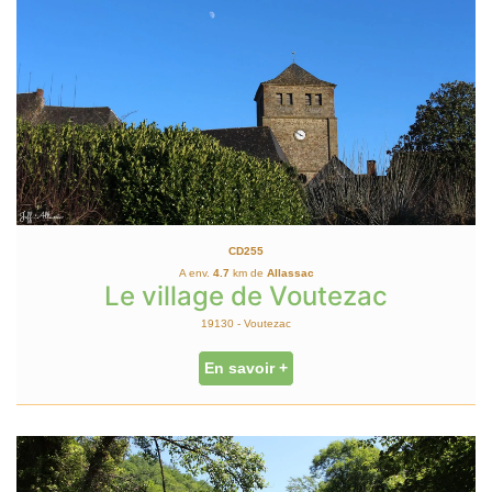
CD255
A env.
4.7
km de
Allassac
Le village de Voutezac
19130 - Voutezac
En savoir +