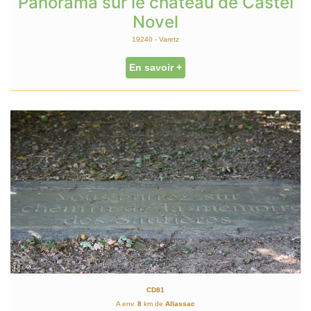
Panorama sur le château de Castel
Novel
19240 - Varetz
En savoir +
CD81
A env.
8
km de
Allassac