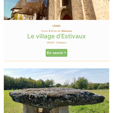
CD460
A env.
6.3
km de
Allassac
Le village d'Estivaux
19410 - Estivaux
En savoir +