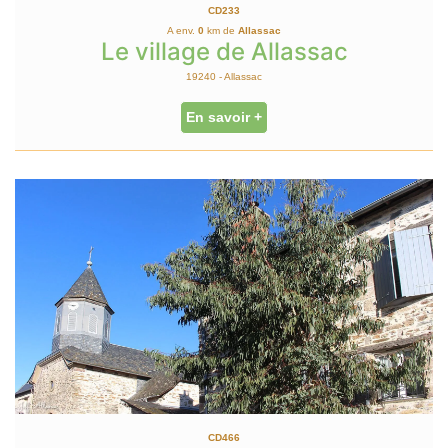
CD233
A env.
0
km de
Allassac
Le village de Allassac
19240 - Allassac
En savoir +
CD466