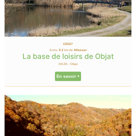
CD327
A env.
5.2
km de
Allassac
La base de loisirs de Objat
19130 - Objat
En savoir +