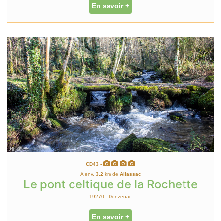
En savoir +
CD43 -
A env.
3.2
km de
Allassac
Le pont celtique de la Rochette
19270 - Donzenac
En savoir +