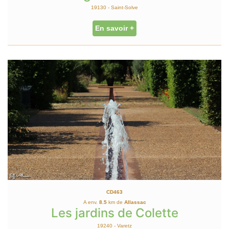
19130 - Saint-Solve
En savoir +
CD463
A env.
8.5
km de
Allassac
Les jardins de Colette
19240 - Varetz