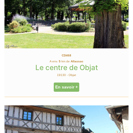
CD468
A env.
5
km de
Allassac
Le centre de Objat
19130 - Objat
En savoir +