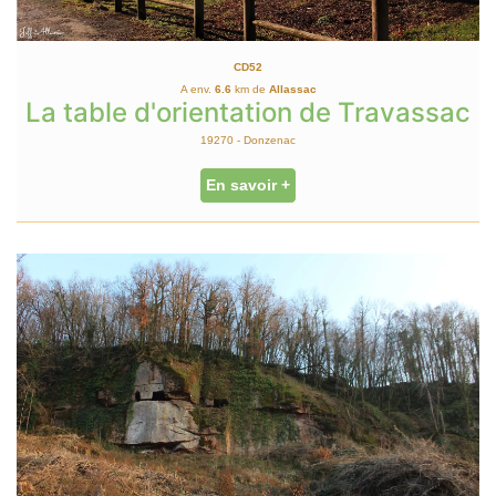
CD52
A env.
6.6
km de
Allassac
La table d'orientation de Travassac
19270 - Donzenac
En savoir +