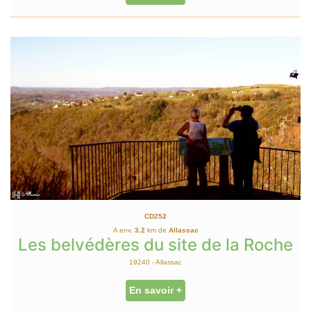
CD252
A env.
3.2
km de
Allassac
Les belvédères du site de la Roche
19240 - Allassac
En savoir +