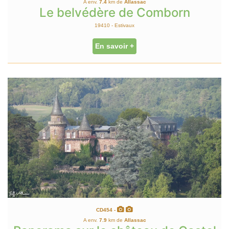
A env.
7.4
km de
Allassac
Le belvédère de Comborn
19410 - Estivaux
En savoir +
CD454 -
A env.
7.9
km de
Allassac