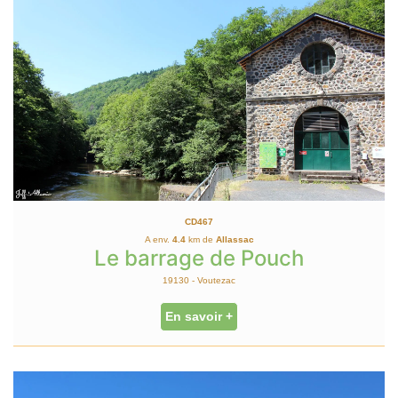
CD467
A env.
4.4
km de
Allassac
Le barrage de Pouch
19130 - Voutezac
En savoir +