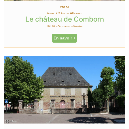
CD250
A env.
7.2
km de
Allassac
Le château de Comborn
19410 - Orgnac-sur-Vézère
En savoir +