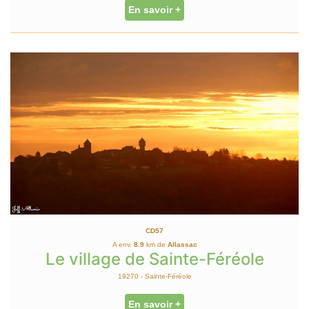
En savoir +
CD57
A env.
8.9
km de
Allassac
Le village de Sainte-Féréole
19270 - Sainte-Féréole
En savoir +