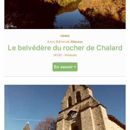
CD462
A env.
5.2
km de
Allassac
Le belvédère du rocher de Chalard
19130 - Voutezac
En savoir +