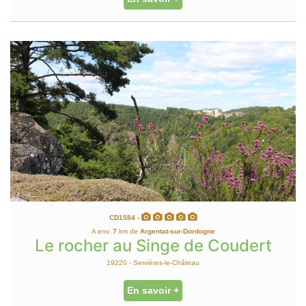
CD1584 -
A env.
7
km de
Argentat-sur-Dordogne
Le rocher au Singe de Coudert
19220 - Servières-le-Château
En savoir +