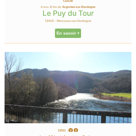
CD238
A env.
2
km de
Argentat-sur-Dordogne
Le Puy du Tour
19400 - Monceaux-sur-Dordogne
En savoir +
CD31 -