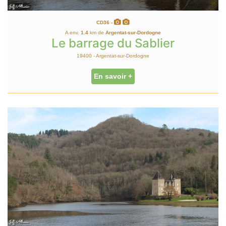
CD36 -
A env.
1.4
km de
Argentat-sur-Dordogne
Le barrage du Sablier
19400 - Argentat-sur-Dordogne
En savoir +