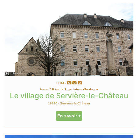
CD44 -
A env.
7.6
km de
Argentat-sur-Dordogne
Le village de Servière-le-Château
19220 - Servières-le-Château
En savoir +