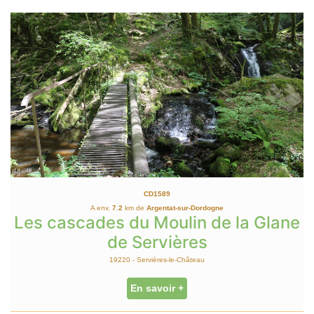
CD1589
A env.
7.2
km de
Argentat-sur-Dordogne
Les cascades du Moulin de la Glane
de Servières
19220 - Servières-le-Château
En savoir +