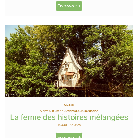
En savoir +
CD388
A env.
6.9
km de
Argentat-sur-Dordogne
La ferme des histoires mélangées
19430 - Sexcles
En savoir +