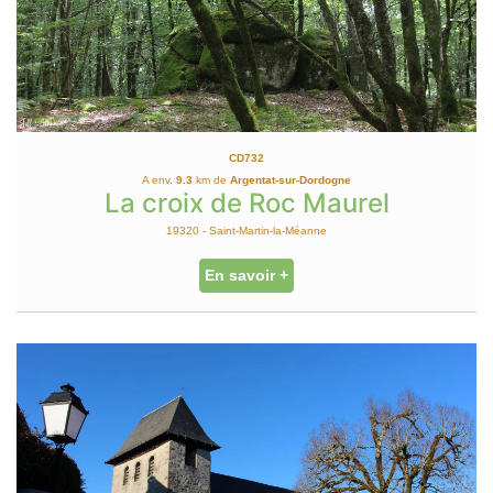
CD732
A env.
9.3
km de
Argentat-sur-Dordogne
La croix de Roc Maurel
19320 - Saint-Martin-la-Méanne
En savoir +