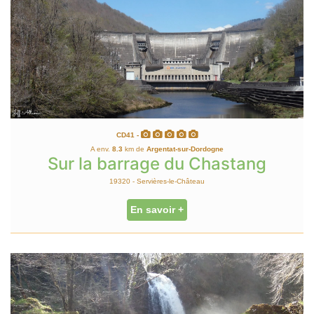
CD41 -
A env.
8.3
km de
Argentat-sur-Dordogne
Sur la barrage du Chastang
19320 - Servières-le-Château
En savoir +