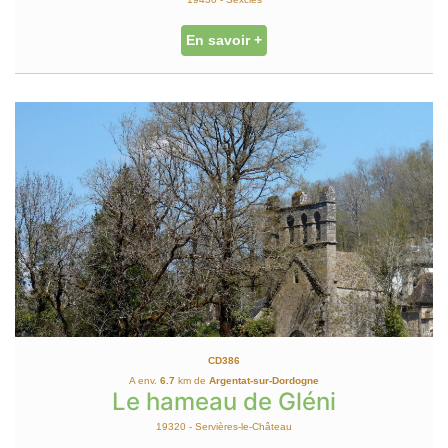
En savoir +
CD386
A env.
6.7
km de
Argentat-sur-Dordogne
Le hameau de Gléni
19320 - Servières-le-Château