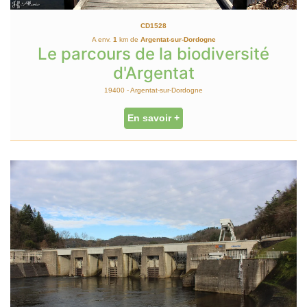
CD1528
A env.
1
km de
Argentat-sur-Dordogne
Le parcours de la biodiversité
d'Argentat
19400 - Argentat-sur-Dordogne
En savoir +