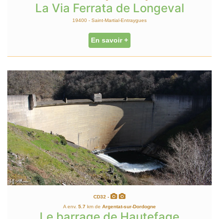
La Via Ferrata de Longeval
19400 - Saint-Martial-Entraygues
En savoir +
CD32 -
A env.
5.7
km de
Argentat-sur-Dordogne
Le barrage de Hautefage