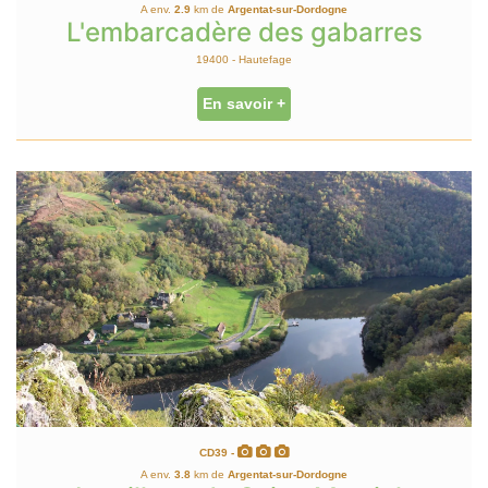
A env.
2.9
km de
Argentat-sur-Dordogne
L'embarcadère des gabarres
19400 - Hautefage
En savoir +
CD39 -
A env.
3.8
km de
Argentat-sur-Dordogne