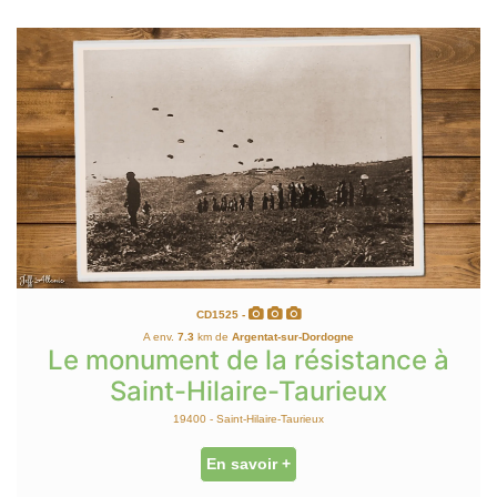
CD1525 -
A env.
7.3
km de
Argentat-sur-Dordogne
Le monument de la résistance à
Saint-Hilaire-Taurieux
19400 - Saint-Hilaire-Taurieux
En savoir +