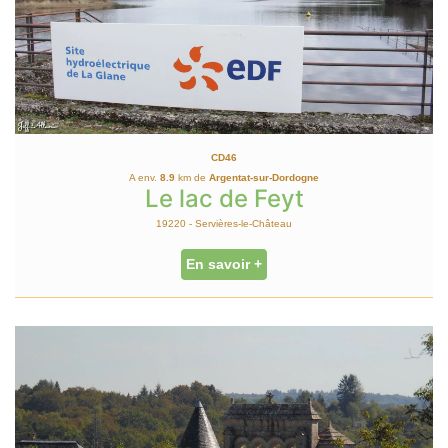
CD46
A env.
8.9
km de
Argentat-sur-Dordogne
Le lac de Feyt
19220 - Servières-le-Château
En savoir +