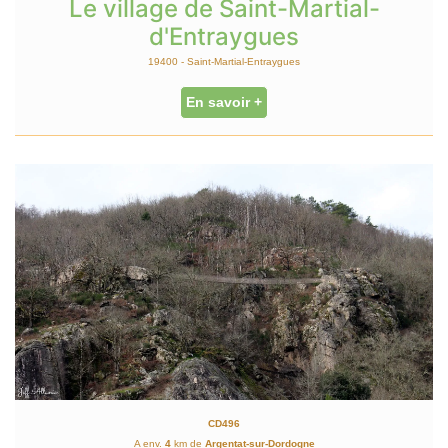
Le village de Saint-Martial-
d'Entraygues
19400 - Saint-Martial-Entraygues
En savoir +
CD496
A env.
4
km de
Argentat-sur-Dordogne