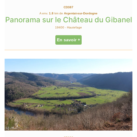
CD387
A env.
1.8
km de
Argentat-sur-Dordogne
Panorama sur le Château du Gibanel
19400 - Hautefage
En savoir +