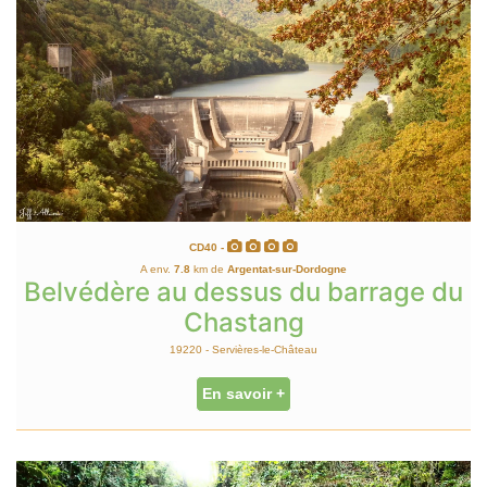
CD40 -
A env.
7.8
km de
Argentat-sur-Dordogne
Belvédère au dessus du barrage du
Chastang
19220 - Servières-le-Château
En savoir +