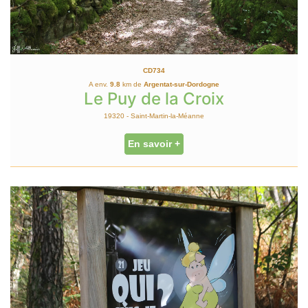
CD734
A env.
9.8
km de
Argentat-sur-Dordogne
Le Puy de la Croix
19320 - Saint-Martin-la-Méanne
En savoir +