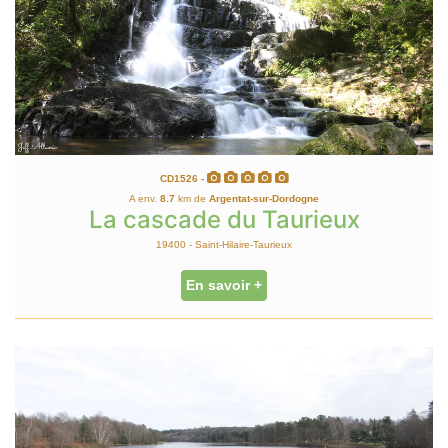
CD1526 -
A env.
8.7
km de
Argentat-sur-Dordogne
La cascade du Taurieux
19400 - Saint-Hilaire-Taurieux
En savoir +