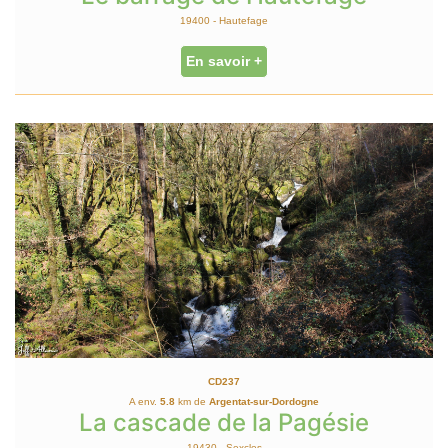
19400 - Hautefage
En savoir +
CD237
A env.
5.8
km de
Argentat-sur-Dordogne
La cascade de la Pagésie
19430 - Sexcles