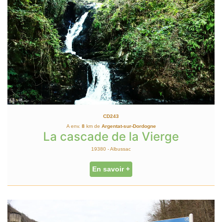
CD243
A env.
8
km de
Argentat-sur-Dordogne
La cascade de la Vierge
19380 - Albussac
En savoir +