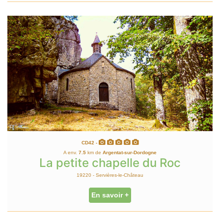
CD42 -
A env.
7.5
km de
Argentat-sur-Dordogne
La petite chapelle du Roc
19220 - Servières-le-Château
En savoir +