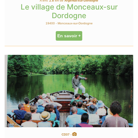
A env.
2.8
km de
Argentat-sur-Dordogne
Le village de Monceaux-sur
Dordogne
19400 - Monceaux-sur-Dordogne
En savoir +
CD37 -