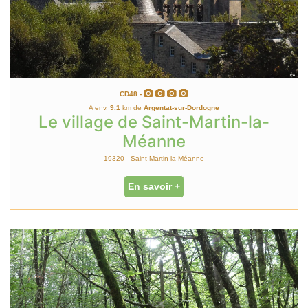
CD48 -
A env.
9.1
km de
Argentat-sur-Dordogne
Le village de Saint-Martin-la-
Méanne
19320 - Saint-Martin-la-Méanne
En savoir +