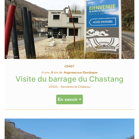
CD497
A env.
8
km de
Argentat-sur-Dordogne
Visite du barrage du Chastang
19320 - Servières-le-Château
En savoir +