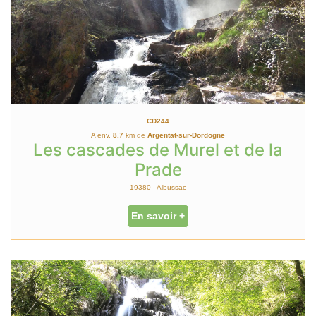
CD244
A env.
8.7
km de
Argentat-sur-Dordogne
Les cascades de Murel et de la
Prade
19380 - Albussac
En savoir +