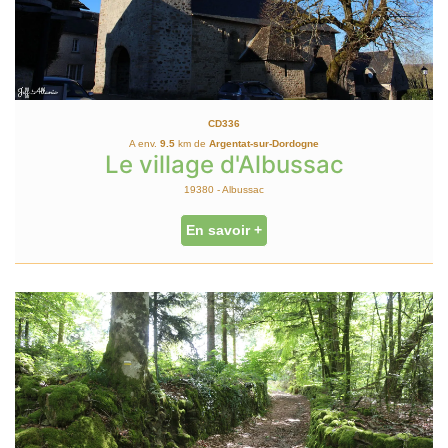
CD336
A env.
9.5
km de
Argentat-sur-Dordogne
Le village d'Albussac
19380 - Albussac
En savoir +