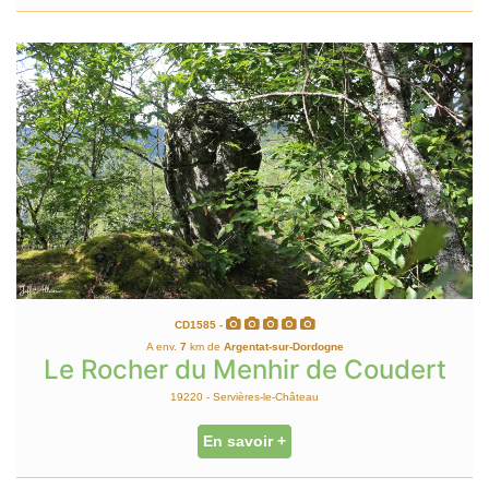
CD1585 -
A env.
7
km de
Argentat-sur-Dordogne
Le Rocher du Menhir de Coudert
19220 - Servières-le-Château
En savoir +