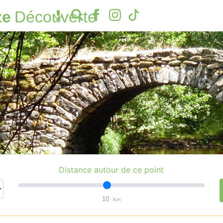
ze
Découverte
Distance autour de ce point
10
Km