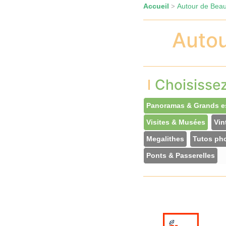
Accueil
Autour de Beau
>
Autou
Choisisse
Panoramas & Grands e
Visites & Musées
Vin
Megalithes
Tutos ph
Ponts & Passerelles