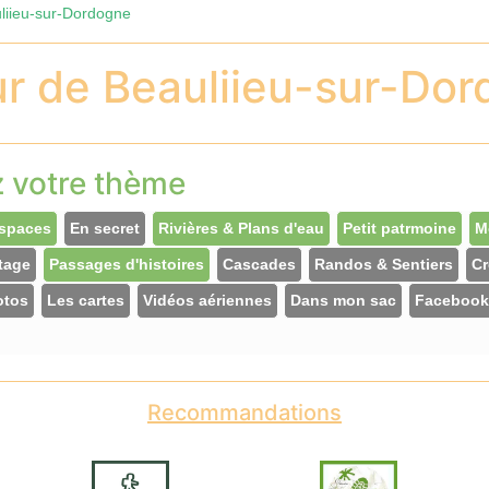
liieu-sur-Dordogne
r de Beauliieu-sur-Do
z votre thème
spaces
En secret
Rivières & Plans d'eau
Petit patrmoine
M
tage
Passages d'histoires
Cascades
Randos & Sentiers
Cr
otos
Les cartes
Vidéos aériennes
Dans mon sac
Facebook
Recommandations