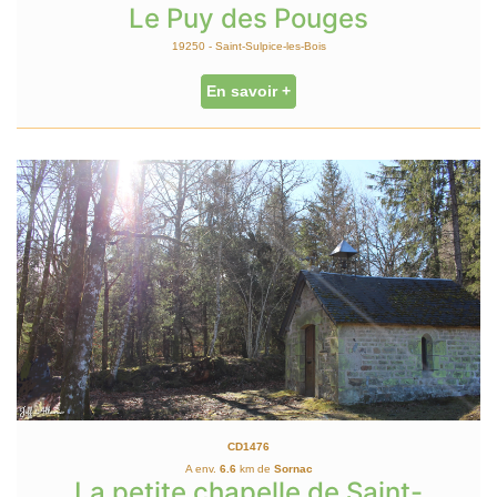
Le Puy des Pouges
19250 - Saint-Sulpice-les-Bois
En savoir +
CD1476
A env.
6.6
km de
Sornac
La petite chapelle de Saint-