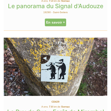
A env.
7.4
km de
Sornac
Le panorama du Signal d'Audouze
19290 - Saint-Setiers
En savoir +
CD429
A env.
7.8
km de
Sornac