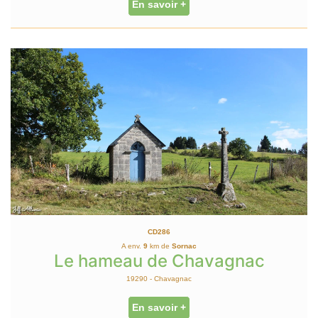
En savoir +
CD286
A env.
9
km de
Sornac
Le hameau de Chavagnac
19290 - Chavagnac
En savoir +